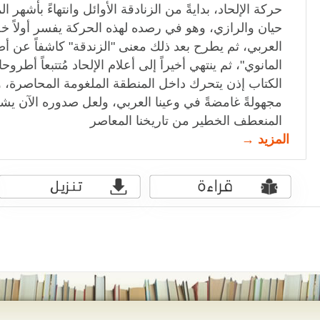
حركة الإلحاد، بدايةً من الزنادقة الأوائل وانتهاءً بأشهر ا
حيان والرازي، وهو في رصده لهذه الحركة يفسر أولاً خص
العربي، ثم يطرح بعد ذلك معنى "الزندقة" كاشفاً عن أصو
المانوي"، ثم ينتهي أخيراً إلى أعلام الإلحاد مُتتبعاً أطروح
الكتاب إذن يتحرك داخل المنطقة الملغومة المحاصرة، وا
مجهولةً غامضةً في وعينا العربي، ولعل صدوره الآن ي
المنعطف الخطير من تاريخنا المعاصر
المزيد →