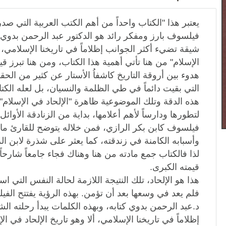
يعتبر هذا "الكتاب واحداً من أهم الكتب العربية التي ص
فيلسوف بارز ومفكر رائد هو الدكتور عبد الرحمن بدوي
شيقة تضيء أكثر الجوانب إظلاماً في تاريخنا الإسلامي، أل
الإسلام" من هنا تأتي أهمية هذا الكتاب، ومن هنا تبرز 
هدوء بين أروقة التاريخ كاشفاُ الأستار عن كثير من ال
التي بقيت دائماً في طي الظلمة والنسيان، بل لعله الكت
هذه الدقة وتلك الموضوعية ظاهرة "الإلحاد في الإسلام"، 
لتطورها ودارساً لأهم أعلامها، بداية من الزنادقة الأوائل، 
فيلسوف كابن بكر الرازي، فمن خلاله يتوضح للقارئ ما 
وأسبابه الكامنة في زندقته، كما يعثر على شذرة لابن ال
لذا فالكتاب جمع مادته من هنا وهناك فجاء جامعاً شارحاً
قيمته الكبرى.
هذا هو الإلحاد، تلك النتيجة اللازمة لحالة النفس التي است
فلم يعد في وسعها بعد أن تؤمن. بهذه الرؤية يفتتح الفيل
د.عبد الرحمن بدوي كتابه، وبهذه الكلمات يبدأ رحلته ال
إظلاماً في تاريخنا الإسلامي، ألا وهو تاريخ الإلحاد في ا