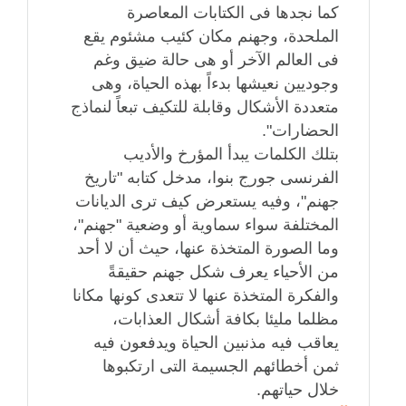
كما نجدها فى الكتابات المعاصرة
الملحدة، وجهنم مكان كئيب مشئوم يقع
فى العالم الآخر أو هى حالة ضيق وغم
وجوديين نعيشها بدءاً بهذه الحياة، وهى
متعددة الأشكال وقابلة للتكيف تبعاً لنماذج
الحضارات".
بتلك الكلمات يبدأ المؤرخ والأديب
الفرنسى جورج بنوا، مدخل كتابه "تاريخ
جهنم"، وفيه يستعرض كيف ترى الديانات
المختلفة سواء سماوية أو وضعية "جهنم"،
وما الصورة المتخذة عنها، حيث أن لا أحد
من الأحياء يعرف شكل جهنم حقيقةً
والفكرة المتخذة عنها لا تتعدى كونها مكانا
مظلما مليئا بكافة أشكال العذابات،
يعاقب فيه مذنبين الحياة ويدفعون فيه
ثمن أخطائهم الجسيمة التى ارتكبوها
خلال حياتهم.