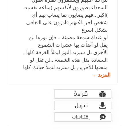
تتراكم عليهم ويستمرون لفتره اطول
السعداء يطورون لأنفسهم (مناعه نفسيه
)اكبر ..فهم يصابون بما يصاب بهم أي
شخص اخر .لكنهم قادرون علي التعافي
بشكل اسرع
لو عندك شمعة مضيئة .. فإن نورها لن
يقل لو أضأت بها عشرات الشموع
الأخرى بل سيزيد النور ليملأ الغرفة كلها .
السعادة مثل هذه الشمعة ..لن تقل لو
منحتها للآخرين بل ستزيد لتملأ حياتك كلها
المزيد →