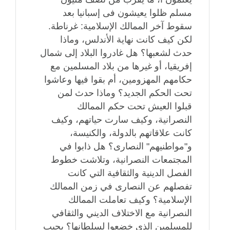
مسلم ظلوا يعيشون فى إسبانيا بعد
سقوط آخر الممالك الإسلامية: غرناطة.
لكن كيف كانت نهاية الأندلس، وماذا
حدث لشعبها؟ هل غادروا البلاد إلى شمال
إفريقيا، أو غيرها من بلاد المسلمين مع
حكامهم المهزومين، أم بقوا فيها وعاشوا
تحت الحكم الجديد؟ وماذا حدث لمن
قبلوا العيش تحت حكم الممالك
النصرانية، وكيف سارت حياتهم، وكيف
كانت علاقاتهم بالدولة، والكنيسة،
و"مواطنيهم" النصارى؟ هل ذابوا في
المجتمعات النصرانية، وتلاشت خطوط
الفصل الدينية والثقافية التي كانت
تفصلهم عن النصارى في زمن الممالك
الإسلامية؟ وكيف تعاملت الممالك
النصرانية مع الاختلاف الديني والثقافي
للمسلمين الذي خضعوا لسلطانها؟ يجيب