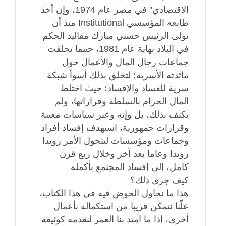
الاقتصادي" في مصر عام 1974، وإن أخذ
طابعه المؤسسي Institutional منذ أن
تولى الرئيس حسني مبارك مقاليد الحكم
في البلاد نهاية عام 1981، حينما تحلقت
جماعات رجال المال والأعمال حول
مائدته الأسرية؛ لتخلق بذلك أسوأ شبكة
سرية للفساد والإفساد؛ حيث اختلط
المال الحرام بالسلطة وقراراتها، ولم
يكتف بذلك، بل وإنه وعبر سياسات معينة
وقرارات جمهورية، استهدف إفساد أفراد
وجماعات ومؤسسات ليتحول الأمر رويدا
رويدا وعاما بعد آخر وخلال ربع قرن
كامل، إلى إفساد المجتمع بأكمله
كيف جرى ذلك؟
هذا ما نحاول الخوض فيه في هذا الكتاب،
علّنا نتمكن قريبا من استكماله بأعمال
أخرى، إذا ما امتد بنا العمر لنقدمه كوثيقة