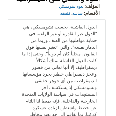
المؤلف:
نعوم تشومسكي
الأقسام:
سياسة
,
فلسفة
الدول الفاشلة، بحسب تشومسكي، هي
"الدول غير القادرة أو غير الراغبة في
حماية مواطنيها من العنف وربما من
الدمار نفسه"، والتي "تعتبر نفسها فوق
القانون، محلياً كان أم دولياً". وحتى إذا ما
كانت الدول الفاشلة تملك أشكالاً
ديمقراطية، إلا أنها تعاني من قصور
وعجز ديمقراطي خطير يجرد مؤسساتها
الديمقراطية من أي جوهر حقيقي.
وتشومسكي إذ يستكشف آخر
المستجدات في سياسة الولايات المتحدة
الخارجية والداخلية، فإنه يميط لنا اللثام
عن خطط واشنطن لزيادة عسكرة
كوكبنا، بما يفاقم إلى حد بعيد مخاطر