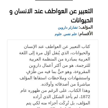
التعبير عن العواطف عند الانسان و
الحيوانات
المؤلف:
تشارلز داروين
الأقسام:
علم نفس
,
علوم
كتاب التعبير عن العواطف عند الإنسان
والحيوانات، الذي يُنقل أوّل مرة إلى اللغة
العربية بمبادرة من المنظمة العربية
للترجمة، هو من أكثر أعمال داروين
المقروءة، وهو حيٌّ بما فيه من طُرَفٍ
واستشهادات وملاحظات استقاها المؤلف
مباشرةً من أصدقائه وأولاده.
وهذا الكتاب، على الرغم من ظهوره عام
1872، لم يأخذ الشكل الذي أراده
المؤلف، بل تُرِكَت أجزاء منه لكي يتم