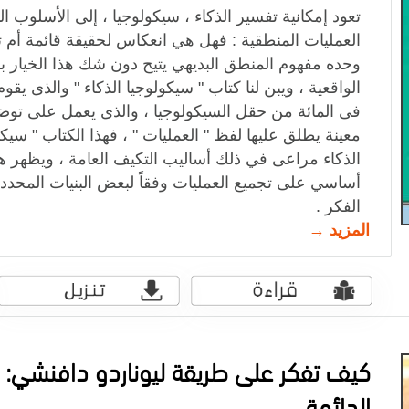
تعود إمكانية تفسير الذكاء ، سيكولوجيا ، إلى الأسلوب
العمليات المنطقية : فهل هي انعكاس لحقيقة ‏قائمة أم
وحده مفهوم المنطق البديهي يتيح دون شك هذا الخيار ب
الواقعية ، ويبن لنا ‏كتاب " سيكولوجيا الذكاء " والذى ي
فى المائة من حقل السيكولوجيا ، والذى يعمل على تو
معينة يطلق عليها لفظ " العمليات " ، فهذا الكتاب " سيكول
الذكاء مراعى في ذلك ‏أساليب التكيف العامة ، ويظهر ه
أساسي على تجميع العمليات وفقاً لبعض البنيات المحد
الفكر .‏
المزيد →
كيف تفكر على طريقة ليوناردو دافنشي: س
الدائمة