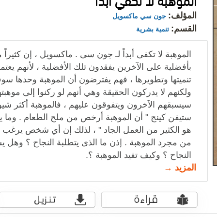
المؤلف:
جون سي ماكسويل
القسم:
تنمية بشرية
الموهبة لا تكفى أبداً لـ جون سى . ماكسويل ، إن كثيراً 
بأفضلية على الآخرين يفقدون تلك الأفضلية ، لأنهم يعتم
تنميتها وتطويرها ، فهم يفترضون أن الموهبة وحدها سو
ولكنهم لا يدركون الحقيقة وهي أنهم لو ركنوا إلى موهب
سيسبقهم الآخرون ويتفوقون عليهم ، فالموهبة أكثر شيوع
ستيفن كينج " أن الموهبة أرخص من ملح الطعام . وما ي
هو الكثير من العمل الجاد " ، لذلك إن أي شخص يرغب ف
من مجرد الموهبة . إذن ما الذى يتطلبة النجاح ؟ وهل 
النجاح ؟ وكيف تفيد الموهبة ؟.
المزيد →