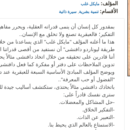
المؤلف:
مايكل غلب
الأقسام:
تنمية بشرية
,
سيرة ذاتية
بمقدور كل إنسان أن ينمى قدراته العقلية، ويحرر مفاه
التفكير؛ فالعبقرية تصنع ولا تخلق مع الإنسان..
هذا ما أعلنه المؤلف "مايكل غلب" الذي يساعدنا من خل
طريقة ليوناردو دافنشى" أن نستفيد من أقصى قدراتنا ال
أننا قادرين على تحقيقه من خلال اتخاذ دافنشى مثالاً ي
تدوين الملاحظات على دفتر أو مفكرة كما فعل دافنشى
ويوضح المؤلف المبادئ الأساسية السبعة للعبقرية عند 
"الفضول أو حب المعرفة"..
باتخاذك دافنشي مثالاً يحتذى، ستكتشف أساليب جيدة للتعا
سترى نفسك قادراً على:
-حل المشاكل والمعضلات.
-التفكير الخلاق.
-التعبير عن الذات.
-الاستمتاع بالعالم الذي يحيط بنا.