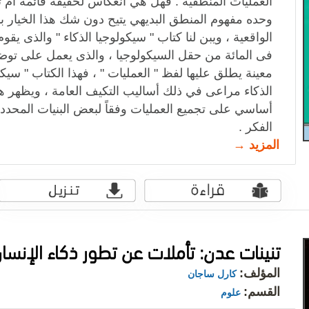
العمليات المنطقية : فهل هي انعكاس لحقيقة ‏قائمة أم
وحده مفهوم المنطق البديهي يتيح دون شك هذا الخيار ب
الواقعية ، ويبن لنا ‏كتاب " سيكولوجيا الذكاء " والذى ي
فى المائة من حقل السيكولوجيا ، والذى يعمل على تو
معينة يطلق عليها لفظ " العمليات " ، فهذا الكتاب " سيكول
الذكاء مراعى في ذلك ‏أساليب التكيف العامة ، ويظهر ه
أساسي على تجميع العمليات وفقاً لبعض البنيات المحد
الفكر .‏
المزيد →
تنينات عدن: تأملات عن تطور ذكاء الإنسا
المؤلف:
كارل ساجان
القسم:
علوم