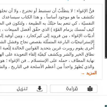
فنُّ الإغواء ؛ لا يتطلّبُ أن تستنبط أو تخترع ، ولا أن تخلق
تكتشف ما هو موجود أساساً ، و هذا الكتاب سيساعدك عل
النفسيّة ، كي تنعم بما حبَتْكَ به الطبيعة ، ولتكون في ا
كيف تُمسك بزمام القوّة ) الذي حقّق أفضل المبيعات ، بتأ
أدبيّات الإغواء ، مِن فرويد إلى كيركجارد ، ومِن أوفيد إل
الإستراتيجيّات البارعة المتمثّلة بقصص نجاح وفشل الشخص
أُخرى يقوم روبرت غرين بتحديد القوانين الخالدة لِلُعبة الإ
نطاق الخير والشر ويكشف كيفيّة إلقاء التعويذة على ال
نهاية المطاف ، حمله على الإستسلام .. فن الإغواء ؛ هو ك
والذي يُظهرُ واحداً مِن أعظم الأسلحة في التاريخ ، وال
المزيد →