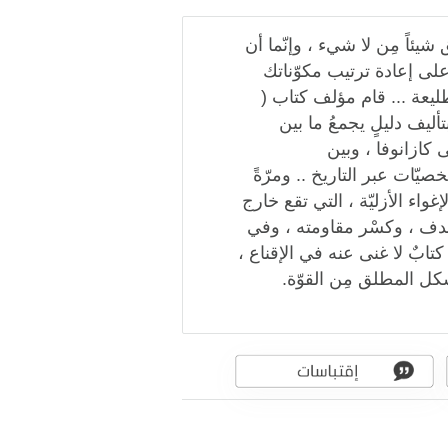
 شيئاً مِن لا شيء ، وإنّما أن
ى إعادة ترتيب مكوّناتك
لطليعة ... قام مؤلف كتاب (
ليف دليلٍ يجمعُ ما بين
ى كازانوفا ، وبين
يّات عبر التاريخ .. ومرّةً
غواء الأزليّة ، التي تقع خارج
هدف ، وكسْر مقاومته ، وفي
تابٌ لا غنى عنه في الإقناع ،
شكل المطلق مِن القوّة.