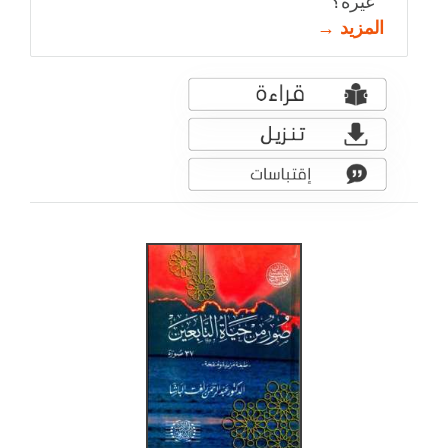
غيره؟
المزيد →