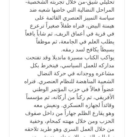
تحليلي شيق-من خلال تجربته الشخصية-
المراحل النضالية التي خاضها شعبه ضد
سياسة التمييز العنصري القائمة على
هيمنة البيض، فنراه طفلاً صغيراً ترعرع
في قرية في أعماق الريف، ثم شاباً يافعاً
يطلب العلم في الجامعة، ثم موظفاً
بسيطاً يكافح لسد رمقه.
يواكب الكتاب مسيرة مانديلا وقد تفتحت
مداركه للعمل السياسي، فينخرط بكل
مشاعره ووجدانه في حركة النضال
الشعبية المناهضة للنظام العنصري. فنراه
عضواً فعالاً في حزب المؤتمر الوطني
الأفريقي، ثم ركناً من أركانه، ثم مؤسساً
وقائداً لجهازه العسكري. ونعيش معه
وهو يقارع الظلم جهاراً من داخل صفوف
الحزب ومن خلال مهنته كمحام، وخفية
من خلال العمل السري وهو طريد تلاحقه
سلطات القمع والاستبداد. ونعيش معه