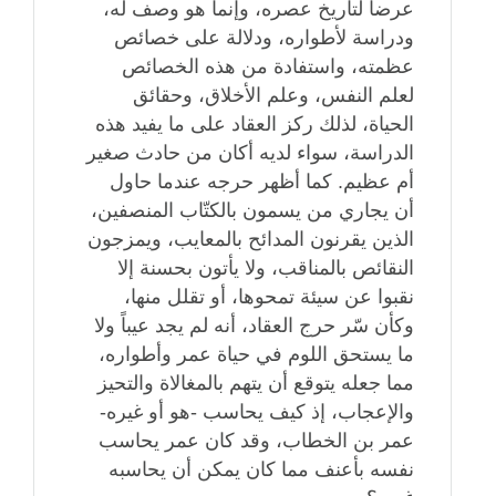
عرضاً لتاريخ عصره، وإنما هو وصف له،
ودراسة لأطواره، ودلالة على خصائص
عظمته، واستفادة من هذه الخصائص
لعلم النفس، وعلم الأخلاق، وحقائق
الحياة، لذلك ركز العقاد على ما يفيد هذه
الدراسة، سواء لديه أكان من حادث صغير
أم عظيم. كما أظهر حرجه عندما حاول
أن يجاري من يسمون بالكتّاب المنصفين،
الذين يقرنون المدائح بالمعايب، ويمزجون
النقائص بالمناقب، ولا يأتون بحسنة إلا
نقبوا عن سيئة تمحوها، أو تقلل منها،
وكأن سّر حرج العقاد، أنه لم يجد عيباً ولا
ما يستحق اللوم في حياة عمر وأطواره،
مما جعله يتوقع أن يتهم بالمغالاة والتحيز
والإعجاب، إذ كيف يحاسب -هو أو غيره-
عمر بن الخطاب، وقد كان عمر يحاسب
نفسه بأعنف مما كان يمكن أن يحاسبه