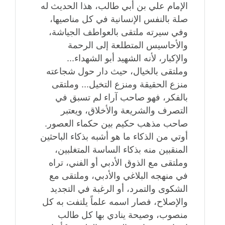
الإمام علي بن أبي طالب، هذا الحديث له
صلة بالنفس الإنسانية في كل مناصيها،
وفي سيرته ملتقى بالعواطف الجياشة،
والأحاسيس المتطلعة إلى الرحمة
والإكبار، لأنه الشهيد أبو الشهداء...
وملتقى بالخيال، حيث دار حول شجاعته
منزع الحقيقة ومنزع التخيل... وملتقى
بالفكر، فهو صاحب آراء لم تسبق في
التصرف والشريعة والأخلاق، ويعتبر
صاحب مذهب حكيم بين حكماء العصور.
أوتي من الذكاء ما هو أشبه بذكاء الباحثين
المنقبين منه بذكاء الساسة المتغلبين،
وملتقى مع الذوق الأدبي أو الفني، تراه
في منهجه البلاغي والأدبي، وملتقى مع
الشكوى والتمرد، أو الرغبة في التجديد
والإصلاح، فصار اسمه علماً يلتفت به كل
منصوب، وصيحة ينادي بها كل طالب