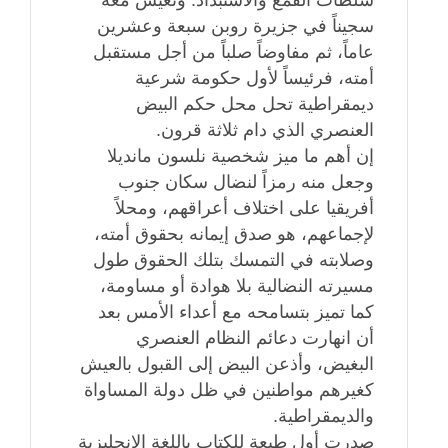
سجيناً في جزيرة روبن سبعة وعشرين
عاماً، ثم مفاوضاً صلباً من أجل مستقبل
أمته، فرئيساً لأول حكومة شرعية
ديمقراطية تحل محل حكم البيض
العنصري الذي دام ثلاثة قرون.
إن أهم ما ميز شخصية نلسون مانديلا
وجعل منه رمزاً لنضال سكان جنوب
أفريقيا على اختلاف أعراقهم، ومحلاً
لإجماعهم، هو صدق إيمانه بحقوق أمته،
وصلابته في التمسك بتلك الحقوق طول
مسيرته النضالية بلا هوادة أو مساومة،
كما تميز بتسامحه مع أعداء الأمس بعد
أن انهارت دعائم النظام العنصري
البغيض، وأذعن البيض إلى القبول بالعيش
كغيرهم مواطنين في ظل دولة المساواة
والديمقراطية.
صدرت أول طبعة للكتاب باللغة الإنجليزية