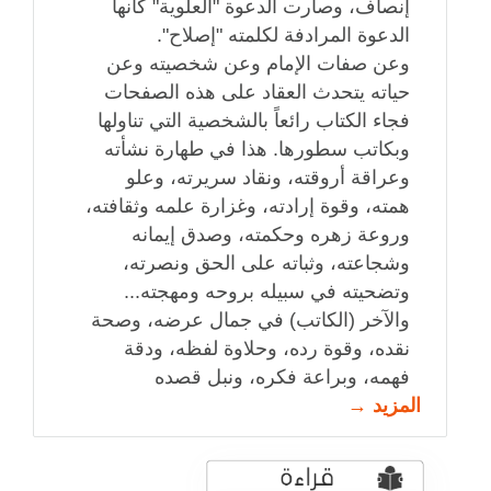
إنصاف، وصارت الدعوة "العلوية" كأنها
الدعوة المرادفة لكلمته "إصلاح".
وعن صفات الإمام وعن شخصيته وعن
حياته يتحدث العقاد على هذه الصفحات
فجاء الكتاب رائعاً بالشخصية التي تناولها
وبكاتب سطورها. هذا في طهارة نشأته
وعراقة أروقته، ونقاد سريرته، وعلو
همته، وقوة إرادته، وغزارة علمه وثقافته،
وروعة زهره وحكمته، وصدق إيمانه
وشجاعته، وثباته على الحق ونصرته،
وتضحيته في سبيله بروحه ومهجته...
والآخر (الكاتب) في جمال عرضه، وصحة
نقده، وقوة رده، وحلاوة لفظه، ودقة
فهمه، وبراعة فكره، ونبل قصده
المزيد →