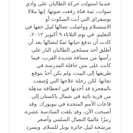
عندما استولت حركة الطالبان على وادي
سوات، ثمة فتاة رفعت صوتها. إنها ملالا
يوسفزاي التي أبت السكوت أو
الاستسلام وواصلت نضالها لنيل حفها في
التعليم. في يوم الثلاثاء ٩ أكتوبر ٢٠١٢،
كادت أن تدفع حياتها ثمنًا لنضالها بعد أن
أطلق أحد مسلحي الطالبان النار على
رأسها من مسافة شديدة القرب، فيما
كانت على متن حافلة المدرسة في
طريقها إلى البيت، ولم يكن أحدٌ يتوقع
نجاتها. لكن رحلة علاجها التي وُصفت
بالمعجزة قد أخذتها في انعطافة مذهلة
من قرية نائية في شمال باكستان إلى
قاعات الأمم المتحدة في نيويورك. وقد
أصبحت الآن، وقد بلغت السادسة عشرة،
رمزًا عالميًا النضال السلمي وأصغر
مرشحة لنيل جائزة نوبل للسلام. ويسرد