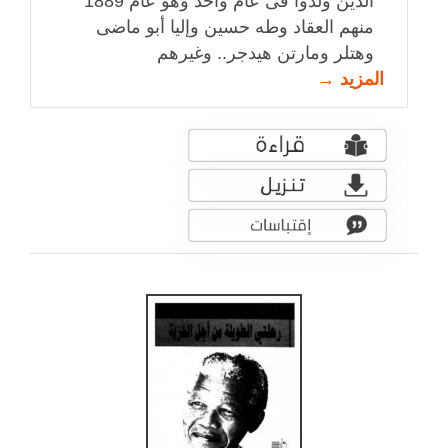
الذين ولدوا فى عام واحد وهو عام 1889
منهم العقاد وطه حسين وإليا أبو ماضى
وهتلر ومارتن هيدجر.. وغيرهم
المزيد →