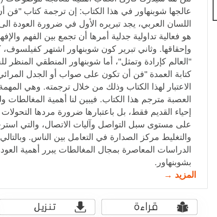
عالجها شوبنهاور في هذا الكتاب: إن ترجمة كتاب "فن أن
اللسان العربي، يجد تبريره الأول في ضرورة العودة الى
هو فعالية تداولية جدلية أمرها أن تجمع بين الفهم والإفه
وإحقاقها. وثاني تبرير كون شوبنهاور اشتهر كفيلسوف، 
"العالم كإرادة وتمثل"، أما شوبنهاور المنطقي المنظر ل
كتابة العمدة "فن أن تكون على صواب أو الجدل المرائي
الاعتبار لهذا الكتاب وذلك من خلال ترجمته. وهي المهم
العصبة مترجم هذا الكتاب. فيبين لنا أهمية المغالطات ول
إحياء القديم فقط، بل باعتبارها ضرورة مردها التحولات 
على مستوى سبل التواصل وآليات الاتصال، والتي استر
والتغليط مركز الصدارة في التعامل بين الناس. وبالتالي،
الدراسات المعاصرة بمجال المغالطات يبرر أهمية العودة ا
بشوبنهاور.
المزيد →