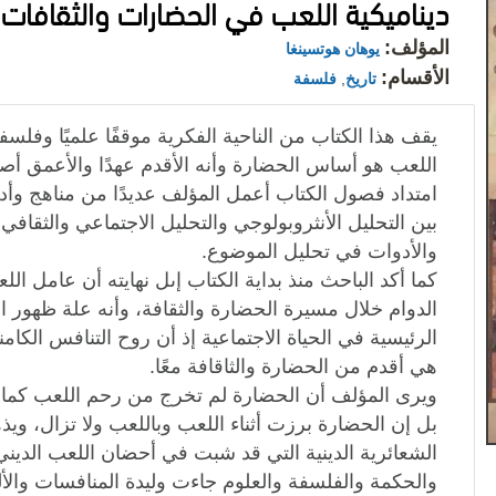
ديناميكية اللعب في الحضارات والثقافات ا
المؤلف:
يوهان هوتسينغا
الأقسام:
تاريخ
,
فلسفة
يقف هذا الكتاب من الناحية الفكرية موقفًا علميًا وفلسف
اللعب هو أساس الحضارة وأنه الأقدم عهدًا والأعمق أصل
امتداد فصول الكتاب أعمل المؤلف عديدًا من مناهج وأد
بين التحليل الأنثروبولوجي والتحليل الاجتماعي والثقافي 
والأدوات في تحليل الموضوع.
كما أكد الباحث منذ بداية الكتاب إىل نهايته أن عامل الل
الدوام خلال مسيرة الحضارة والثقافة، وأنه علة ظهور ا
الرئيسية في الحياة الاجتماعية إذ أن روح التنافس الكا
هي أقدم من الحضارة والثاقافة معًا.
ويرى المؤلف أن الحضارة لم تخرج من رحم اللعب كما
بل إن الحضارة برزت أثناء اللعب وباللعب ولا تزال، و
الشعائرية الدينية التي قد شبت في أحضان اللعب الدين
والحكمة والفلسفة والعلوم جاءت وليدة المنافسات والألع