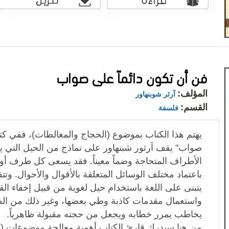
فن أن تكون دائماً على صواب
المؤلف:
آرثر شوبنهاور
القسم:
فلسفة
يهتم هذا الكتاب بموضوع (الحجاج والمغالطات)، ففي كتا
صواب" يقف آرثور شبنهاور على نماذج من الحيل التي يتم ا
الأطراف المتحاجة وضماً معيناً. فقد يسعى كل طرف أو
باعتماد مختلف الوسائل المتعلقة بالأقوال والأحوال. وتت
يتبنى على اللغة باستخدام حيل لغوية من قبيل إخفاء الق
واستعمال مقدمات كاذبة وطي بعضها، وغير ذلك من الس
يخاطب يمرر خطابه ويجعل من حجته مقبولة ظاهرياً.
من هنا سيدرك قارئ الكتاب أهمية معالجة موضوعات (ال