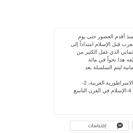
منذ أقدم العصور حتى يوم
رب قبل الإسلام امتداداً إلى
عثماني الذي غفل الكثير من
 هذا نحواً في مائة
نية ليتم السلسلة بعد
وقد قسم بروكلمان كتابه إلى أبواب خمسة: 1-العرب والامبراطورية العربية، 2-
الامبراطورية الإسلامية وانحلالها، 3-الأتراك والعثمانيون، 4-الإسلام في القرن التاسع