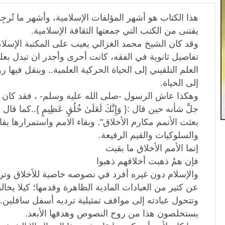
هذا الكتاب هو أشهر المؤلفات الإسلامية، وأشهر ما تُرجِ
يقتنى من الكتب التي جمعتها الثقافة الإسلامية.
وقد كان الشيخ محمد الغزالي يعيب على المكتبة الإسلامي
تفاصيل ثانوية في الفقه، كانت أحرى وأجدر ان تبدل بع
العلم التلقيني إلى الحياة الحركية العلمية.. وينقل فيها
إلى الحياة.
وهكذا عاش الرسول -صلى الله عليه وسلم- ، فقد كان خ
جلَّ شأنه حين قال :{ وَإِنَّكَ لَعَلَىٰ خُلُقٍ عَظِيمٍ }..كما 
بعثت الأتمم مكارم الأخلاق". وبقاء الامم واستمرارها يق
والسلوكيات والقيم الرفيعة.
إنما الأمم الأخلاق ما بقيت
فإن همُ ذهبت أخلاقهم ذهبوا
والإسلام دون غيره أفرد في نصوصه خاصية للأخلاق وترب
عن كثير من العبادات المادية الظاهرة وقدمها؛ كيلا يخا
وتتحول عبادته إلى مواقف تمثيلية ترديه أسفل سافلين.. 
يستخلصون هذا من روح النصوص وهدفها الأبعد.