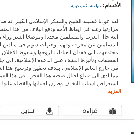
الأقسام:
سياسة
,
كتب دينية
لقد عودنا فضيله الشيخ والمفكر الإسلامى الكبير انه ص
مرارتها رغبه فى ايقاظ الأمه ودفع البلاء.. من هذا المن
اليه حال العرب والمسلمين محددًا وموضحًا السر وراء هذا
المسلمين عن معرفه وفهم توجيهات دينهم فى ميادين ال
مجتمعهم، الى فقدان العبادات لروحها وسقوط الأخلاق 
العصبيات وتأثيرها العنيف على الدعوه الإسلامية، الى ج
من خارج العالم الإسلامي، بهدف تحقيق وترسيخ هذا الت
مما ادى الى ضياع اجيال ضحيه هذا العجز.. فى هذا الع
استعراض اسباب التخلف وطرق اجتنابها والقضاء عليها.
المزيد →