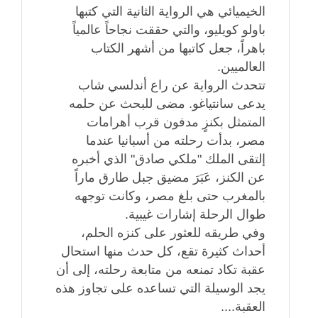
الخيميائي هي الرواية الثانية التي كتبها
باولو كويليو، والتي حققت نجاحاً عالمياً
باهراً، جعل كاتبها من أشهر الكتاب
العالميين.
تتحدث الرواية عن راع أندلسي شاب
يدعى سانتياغو. مضى للبحث عن حلمه
المتمثل بكنزٍ مدفون قرب أهرامات
مصر، بدأت رحلته من أسبانيا عندما
إلتقى الملك "ملكي صادق" الذي أخبره
عن الكنز، عَبَرَ مضيق جبل طارق ماراً
بالمغرب حتى بلغ مصر، وكانت توجهه
طوال الرحلة إشارات غيبية.
وفي طريقه للعثور على كنزه الحلم،
أحداث كثيرة تقع، كل حدث منها استحال
عقبة تكاد تمنعه من متابعة رحلته، إلى أن
يجد الوسيلة التي تساعده على تجاوز هذه
العقبة....