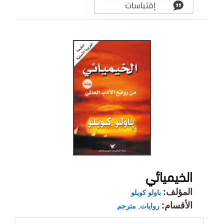
الخيميائي
المؤلف:
باولو كويلو
الأقسام:
روايات
,
مترجم