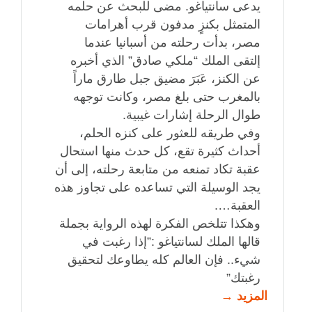
يدعى سانتياغو. مضى للبحث عن حلمه
المتمثل بكنزٍ مدفون قرب أهرامات
مصر، بدأت رحلته من أسبانيا عندما
إلتقى الملك “ملكي صادق” الذي أخبره
عن الكنز، عَبَرَ مضيق جبل طارق ماراً
بالمغرب حتى بلغ مصر، وكانت توجهه
طوال الرحلة إشارات غيبية.
وفي طريقه للعثور على كنزه الحلم،
أحداث كثيرة تقع، كل حدث منها استحال
عقبة تكاد تمنعه من متابعة رحلته، إلى أن
يجد الوسيلة التي تساعده على تجاوز هذه
العقبة….
وهكذا تتلخص الفكرة لهذه الرواية بجملة
قالها الملك لسانتياغو :”إذا رغبت في
شيء.. فإن العالم كله يطاوعك لتحقيق
رغبتك”
المزيد →