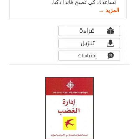
تساعدك كي تصبح قائداً ذكياّ.
المزيد →