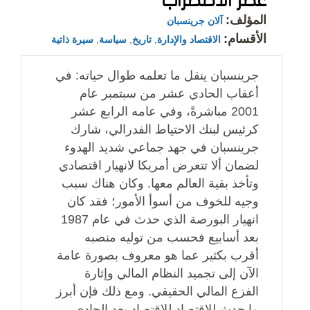
المؤلف:
آلان جرينسبان
الأقسام:
الاقتصاد والإدارة
,
تاريخ
,
سياسة
,
سيرة ذاتية
جرينسبان ينقل ما تعلمه طوال حياته: في
أعقاب الحادي عشر من سبتمبر عام
2001 مباشرةً، وفي عامه الرابع عشر
كرئيس لبنك الاحتياط الفدرالي، شارك
جرينسبان في جهد جماعي شديد الهدوء
لضمان ألا تتعرض أمريكا لانهيار اقتصادي
وتأخذ بقية العالم معها. وكان هناك سبب
وجيه للخوف من أسوأ الأمور؛ فقد كان
انهيار البورصة الذي حدث في عام 1987
بعد أسابيع فحسب من توليه منصبه
أقرب بكثير عما هو معروف بصورة عامة
الآن إلى تجميد النظام المالي وإثارة
الفزع المالي الحقيقي. ومع ذلك فإن أبرز
ما حدث للاقتصاد للاقتصاد بعد الحادي