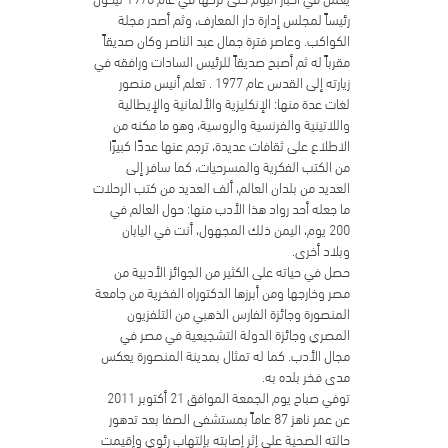
رئيساً لمجلس إدارة دار المعارف، وثم أصدر مجلة
الكواكب. وعاصر فترة جمال عبد الناصر وكان صديقاً
مقرباً له ثم أصبح صديقاً للرئيس السادات ورافقه في
زيارته إلى القدس عام 1977 . تعلم أنيس منصور
لغات عدة منها: الإنكليزية والألمانية والإيطالية
واللاتينية والفرنسية والروسية، وهو ما مكنه من
الاطلاع على ثقافات عديدة، ترجم عنها عددًا كبيرًا
من الكتب الفكرية والمسرحيات، كما سافر إلى
العديد من بلدان العالم، ألف العديد من كتب الرحلات
ما جعله أحد رواد هذا الأدب منها: حول العالم في
200 يوم، اليمن ذلك المجهول، أنت في اليابان
وبلاد أخرى.
حصل في حياته على الكثير من الجوائز الأدبية من
مصر وخارجها ومن أبرزها الدكتوراه الفخرية من جامعة
المنصورة وجائزة الفارس الذهبي من التلفزيون
المصري وجائزة الدولة التشجيعية في مصر في
مجال الأدب. كما له تمثال بمدينة المنصورة يعكس
مدى فخر بلده به.
توفي صباح يوم الجمعة الموافق 21 أكتوبر 2011
عن عمر ناهز 87 عاماً بمستشفى الصفا بعد تدهور
حالته الصحية على إثر إصابته بإلتهاب رئوي وإقيمت