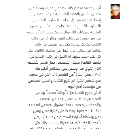
أنيس محمد منصور كاتب صحفي وفيلسوف وأديب
مصري. اشتهر بالكتابة الفلسفية عبر ما ألفه من
إصدارت، جمع فيها إلى جانب الأسلوب الفلسفي
الأسلوب الأدبي الحديث. كانت بداية أنيس منصور
العلمية مع كتاب الله تعالى، حيث حفظ القرآن الكريم
في سن صغيرة في كتاب القرية وكان له في ذلك
الكتاب حكايات عديدة حكى عن بعضها في كتابه
عاشوا في حياتي. كان الأول في دراسته الثانوية على
كل طلبة مصر حينها، ثم التحق في كلية الآداب في
جامعة القاهرة برغبته الشخصية، دخل قسم الفلسفة
الذي تفوق فيه وحصل على ليسانس آداب عام
1947، عمل أستاذاً في القسم ذاته، لكن في جامعة
عين شمس لفترة، ثم تفرغ للكتابة والعمل الصحافي
في مؤسسة أخبار اليوم.
آثر أن يتفرغ للكتابة مؤلفاً وكاتباً صحفياً، وترأس
العديد من مناصب التحرير لعدد من الصحف
والمجلات، إذ صحب هذا المشوار الصحفي اهتمامه
بالكتابة الصحفية. وحافظ على كتابة مقال يومي
تميز ببساطة أسلوبه استطاع من خلاله أن يصل
بأعمق الأفكار وأكثرها تعقيدًا إلى البسطاء. ظل
يعمل في أخبار اليوم حتى تركها في عام 1976 ليكون