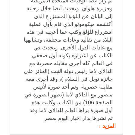
ثم زار أيضا الولايات المتحدة الأمريكية
وجزيرة هاواي. وتحدث أيضا خلال رحلته
إلى اليابان عن اللؤلؤ المستزرع الذي
أكتشفه ميكوموتو الذي قام بأول عملية
استزراع للؤلؤ.وكتب عما أعجبه في هذه
البلاد من تقاليد وعادات مختلفة، وتشابهها
مع عادات الدول الأخرى. وتحدث في
الكتاب عن اعتزازه بكونه أول صحفي
في العالم كله أجري مقابله حصرية مع
الدالاي لاما رئيس دولة التبت (الحائز علي
جائزة نوبل في السلام )، وقد أجرى معه
مقابلة حصرية، وتم أخذ صورة لأنيس
منصور مع الدالاي لاما (تظهر الصورة في
الصفحة 106) من الكتاب، وكانت هذه
أول صورة يراها العالم للدالاي لاما وقد
تم نشرها بدار اخبار اليوم بمصر
المزيد →