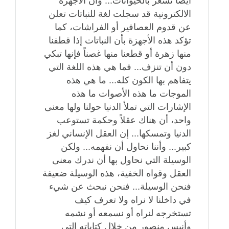
أيضاً تشعر بالحيوانات... وأن الأجهزة
الالكترونية قد سجلت لغة للنباتات تعلن
عن قدوم العصافير أو الفراشات، كما
تؤكد هذه الأجهزة بأن النباتات إذا قطفنا
منها زهرة أو قطعنا منها غصناً فإنها تبكي
دون أن تنزف... فما هي هذه اللغة التي
يتفاهم بها الكون كله... ما هي هذه
الموجات ما هذه الأصوات ما هذه
الإشارات التي تملأ الدنيا حولنا ولها معنى
واحد، أن هناك عقلاً وحكمة تستوعب
الدنيا وتمسكها... إن العقل الإنساني لغز
كبير... وأننا نحاول أن نفهمه... ولكن
الوسيلة التي نحاول بها أن ندرك معنى
العقل وقواه الخفية، هذه الوسيلة ضعيفة
فنحن الوسيلة... فنحن نبحث عن شيء
في داخلنا لا نراه ولا تعرف كيف
تستخرجه لنراه أو نسمعه أو نشمه
وأنيس منصور من خلال كتاباته التي