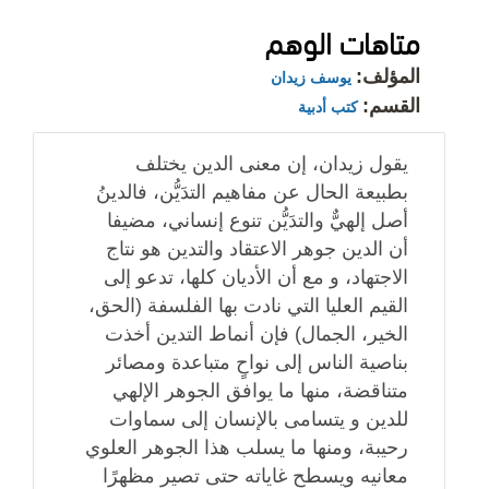
متاهات الوهم
المؤلف:
يوسف زيدان
القسم:
كتب أدبية
يقول زيدان، إن معنى الدين يختلف
بطبيعة الحال عن مفاهيم التدَيُّن، فالدينُ
أصل إلهيٌّ والتدَيُّن تنوع إنساني، مضيفا
أن الدين جوهر الاعتقاد والتدين هو نتاج
الاجتهاد، و مع أن الأديان كلها، تدعو إلى
القيم العليا التي نادت بها الفلسفة (الحق،
الخير، الجمال) فإن أنماط التدين أخذت
بناصية الناس إلى نواحٍ متباعدة ومصائر
متناقضة، منها ما يوافق الجوهر الإلهي
للدين و يتسامى بالإنسان إلى سماوات
رحيبة، ومنها ما يسلب هذا الجوهر العلوي
معانيه ويسطح غاياته حتى تصير مظهرًا