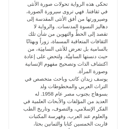
تحكى هذه الرواية تحولات صورة الأنثى
في ثقافتنا. فهي تروى سيرورة الصورة،
وصيرورتها من أفق الأنثى المقدسة إلى
دهاليز النسوة المدنسات. والرواية لا
تقصد إلى الحطِّ والتهوين من شأن تلك
الثقافات المتعاقبة المسماة، زوراً وبهتانًا
بالسامية بل تعرض للأنثى السامِيَة، من
حيث دنستها السامِيَّة. ولتحض على إعادة
اكتشاف الذات وتصحيح مفهوم الإنسانية
وصورة المرأة.
يوسف زيدان كاتب وباحث متخصص في
التراث العربي والمخطوطات ولد
بسوهاج بجنوب مصر عام 1958. له
العديد من المؤلفات والأبحاث العلمية في
الفكر الإسلامي، والتصوف، وتاريخ الطب
والعلوم عند العرب، وفهرسة المكتبات
قاربت الخمسين كتابا والثمانين بحثا،