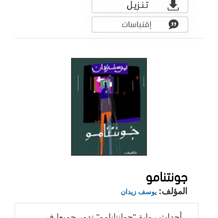
جونتنامو
المؤلف:
يوسف زيدان
أحداث رواية "جوانتانامو" تدور جميعا في