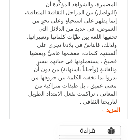
المضمرة، والشواهد المؤكِّدة أن
(التواصل) بين المراحل الثقافية المتعاقبة،
إنما يظهر على استحياءٍ وعلى نحوٍ من
الغموض، فى عديد من الدلائل التى
تخفيها اللغة بين طيَّات كلماتها وتعبيراتها.
ولذلك، فالناسُ فى بلادنا تجرى على
ألسنتهم كلمات، معظمها عامىٌّ وبعضها
فصيحٌ ، يستعملونها فى حياتهم بيسرٍ
وتلقائيةٍ (وأحياناً باستهانة) من دون أن
يدروا بما تخفيه الكلمة بين حروفها من
معنى عميق ، بل طبقات متراكبة من
المعانى ، تراكمت بفعل الامتداد الطويل
لتاريخنا الثقافى .
المزيد →