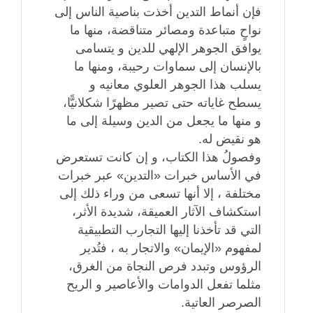
فإن أنماط التدين أخذت بناصية الناس إلى
نواحٍ متباعدة ومصائر متناقضة، منها ما
يوافق الجوهر الإلهي للدين و يتسامى
بالإنسان إلى سماوات رحيبة، ومنها ما
يسلب هذا الجوهر العلوي معانيه و
يسطح غاياته حتى تصير مظهرًا شكلانيًّا،
و منها ما يجعل من الدين وسيلة إلى ما
هو نقيض له.
وفصولُ هذا الكتاب، و إن كانت تستعرض
في الأساس خبرات «التدين» عبر خبرات
مختلفة ، إلا أنها تسعى من وراء ذلك إلى
استكشاف الآثار العميقة، شديدة الأثر،
التي قد تأخذنا إليها التجارب التطبيقية
لمفهوم «الإيمان» والاتجار به ، فتُدير
الرؤوس وتبدد فرص النجاة من الغرق،
مثلما تفعل الدوامات والأعاصير و الريح
الصرصر العاتية.