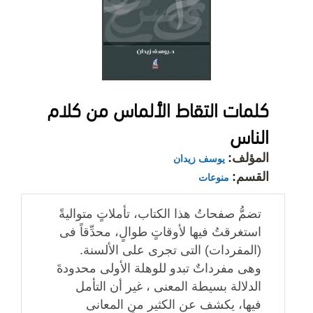
كلمات التقاط الألماس من كلام
الناس
المؤلف:
يوسف زيدان
القسم:
منوعات
تضمُّ صفحاتُ هذا الكتاب، تأملاتٍ متواليةً
استغرقتُ فيها لأوقاتٍ طوالٍ، محدِّقاً فى
(المفردات) التى تجرى على الألسنة.
وهى مفرداتٌ تبدو للوهلة الأولى محدودةَ
الدلالة بسيطة المعنى ، غير أن التأمل
فيها، يكشف عن الكثير من المعانى