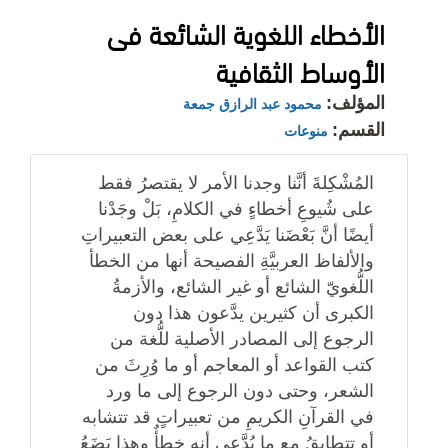
الأخطاء اللغوية الشائعة فى
الأوساط الثقافية
المؤلف:
محمود عبد الرازق جمعة
القسم:
منوعات
المُشْكِلةَ أنَّنا وجدنا الأمر لا يقتصرُ فقط
على شُيوعِ أخطاءٍ في الكلامِ، بَلْ وجَدْنا
أيضًا أنَّ بَعْضَنا يَدَّعِي على بعض التعبيراتِ
والألفاظ العربيَّةِ الفصيحة أنها من الخطأ
اللُّغويّ الشائع أو غير الشائع، والأزمةُ
الكبرى أن كثيرين يدَّعون هذا دون
الرجوع إلى المصادر الأصلية للُّغة من
كتب القواعد أو المعاجم أو ما وُرِثَ من
الشعر، وحتى دون الرجوع إلى ما ورد
في القرآنِ الكريمِ من تعبيراتٍ قد تتشابه
أو تتطابقُ مع ما يُدَّعى أنه خطأٌ وهذا يَضَعُ