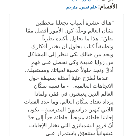
الأقسام:
علم نفس
,
مترجم
"هناك عشرة أسباب تجعلنا مخطئين
بشأن العالم وعلّة كون الأمور أفضل ممّا
تظنّ". هذا ما يحاول ‏تأكيده نظرياً
وتطبيقياً كتاب يحاول أن يختبر أفكارك
ويحد من خيالك لكي تنظر إلى المشاكل
من ‏زوايا عديدة وكي تحصل على فهمٍ
أدقّ وتجد حلولاً عملية لحياتك ومستقبلك.
‏ ‎ ‎ عندما تُطرَح علينا أسئلة بسيطة حول
الاتجاهات العالمية:‏ ‎ ‎ ‏- ما نسبة سكّان
العالم الذين يعيشون في فقر، ولماذا
يزداد تعداد سكّان العالم، وما عدد الفتيات
‏اللاتي يُنهين دراستهنّ المدرسية – تكون
إجابتنا خاطئة منهجياًّ. خاطئة جداًّ إلى حدّ
أنّ قرود ‏الشمبانزي التي تختار الإجابات
عشوائياًّ ستتفوّق باستمرار على