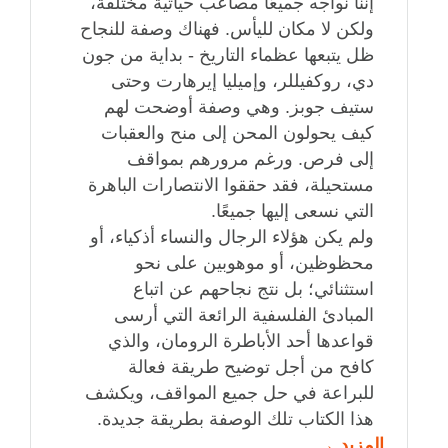
إننا نواجه جميعًا مصاعب حياتية مختلفة،
ولكن لا مكان لليأس. فهناك وصفة للنجاح
ظل يتبعها عظماء التاريخ - بداية من جون
دي، روكفيللر، وإميليا إيرهارت وحتى
ستيف جوبز. وهي وصفة أوضحت لهم
كيف يحولون المحن إلى منح والعقبات
إلى فرص. ورغم مرورهم بمواقف
مستحيلة، فقد حققوا الانتصارات الباهرة
التي نسعى إليها جميعًا.
ولم يكن هؤلاء الرجال والنساء أذكياء، أو
محظوظين، أو موهوبين على نحو
استثنائي؛ بل نتج نجاحهم عن اتباع
المبادئ الفلسفية الرائعة التي أرسى
قواعدها أحد الأباطرة الرومان، والذي
كافح من أجل توضيح طريقة فعالة
للبراعة في حل جميع المواقف، ويكشف
هذا الكتاب تلك الوصفة بطريقة جديدة.
المزيد →