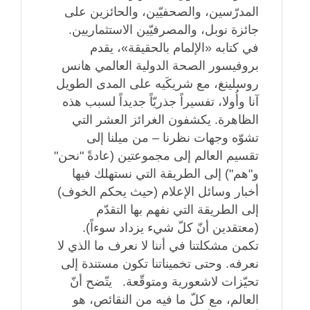
المدرّسين، والصحفيّين، والحائزين ‏على
جائزة نوبل، والمصرفيّين الاستثماريين.‏ ‎ ‎
في كتابه «الإلمام بالحقيقة»، يقدم
بروفيسور الصحة الدولية العالمي هانس
روسلينغ، مع شريكَيه ‏على المدى الطويل
آنا وأُولا، تفسيراً جذريّاً جديداً لسبب هذه
الظاهرة. يكشفون الغرائز العشر التي
‏تشوّه وجهات نظرنا – من ميلنا إلى
تقسيم العالم إلى مجموعتين (عادةً "نحن"
و"هم") إلى الطريقة ‏التي نستهلك فيها
أخبار وسائل الإعلام (حيث يحكم الخوف)
إلى الطريقة التي نفهم بها التقدّم
‏‏(معتقدين أنّ كلّ شيء يزداد سوءاً).‏ ‎ ‎
تكمن مشكلتنا في أننا لا نعرف ما الذي لا
نعرفه. وحتى تخميناتنا تكون مستندة إلى
تحيّزات ‏لاشعورية ومتوقّعة.‏ ‎ ‎ يتّضح أنّ
العالم، مع كلّ ما فيه من النقائص، هو