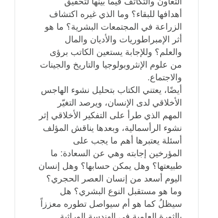
التعاون والتكاتف فيما بينها لتحقيق
أهدافها للبقاء؟ وما الذي غيره اكتشاف
الزراعة في المجتمعات البشرية؟ ما هو
أثر الإمبراطوريات والأديان والمال
والعلم؟ وللإجابة يستعين الكاتب برؤى
من علوم الإنثروبولوجيا والتاريخ والجينات
والاجتماع.
أيضًا، يعتني الكتاب بتحليل نشوء الهاجس
الأخلاقي لدى الإنسان، ويرصد التغيّر
المهم الذي طرأ على التفكير الأخلاقي إثر
نشوء الرأسمالية، وبعدها يناقش المؤلف
أسئلة يعتبرها أهم ما يجب على
المؤرخين إجابته وهي عن السعادة: ما
طبيعتها؟ وهل يمكن حسابها؟ وهل إنسان
اليوم أسعد من إنسان العصر الحجري؟
وما هو مستقبل النوع البشري؟ هل
سيظلُ كما هو أم سيواصل تطوره معززاً
بالثورة العلمية في الهندسة الوراثية