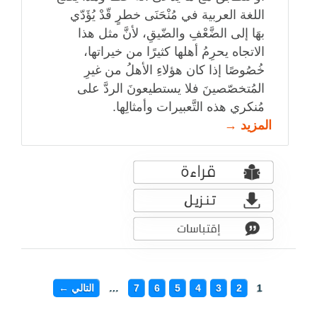
اللغة العربية في مُنْحَنَى خطرٍ قّدْ يُؤَدّي
بهَا إلى الضَّعْفِ والضّيقِ، لأنَّ مثل هذا
الاتجاه يحرِمُ أهلها كثيرًا من خيراتها،
خُصُوصًا إذا كان هؤلاءِ الأهلُ من غيرِ
المُتخصّصينَ فلا يستطيعونَ الردَّ على
مُنكري هذه التَّعبيرات وأمثالِها.
المزيد →
1
2
3
4
5
6
7
…
التالي ←