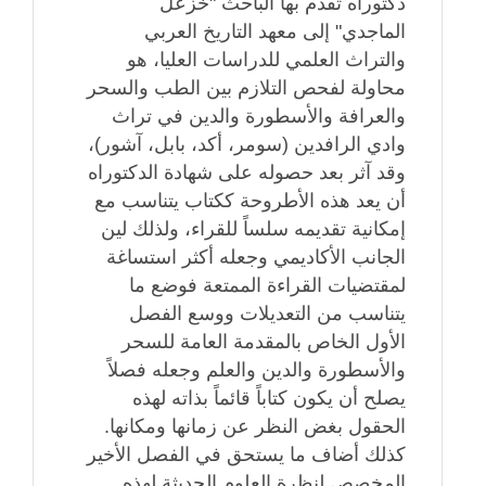
دكتوراه تقدم بها الباحث "خزعل
الماجدي" إلى معهد التاريخ العربي
والتراث العلمي للدراسات العليا، هو
محاولة لفحص التلازم بين الطب والسحر
والعرافة والأسطورة والدين في تراث
وادي الرافدين (سومر، أكد، بابل، آشور)،
وقد آثر بعد حصوله على شهادة الدكتوراه
أن يعد هذه الأطروحة ككتاب يتناسب مع
إمكانية تقديمه سلساً للقراء، ولذلك لين
الجانب الأكاديمي وجعله أكثر استساغة
لمقتضيات القراءة الممتعة فوضع ما
يتناسب من التعديلات ووسع الفصل
الأول الخاص بالمقدمة العامة للسحر
والأسطورة والدين والعلم وجعله فصلاً
يصلح أن يكون كتاباً قائماً بذاته لهذه
الحقول بغض النظر عن زمانها ومكانها.
كذلك أضاف ما يستحق في الفصل الأخير
المخصص لنظرة العلوم الحديثة لهذه