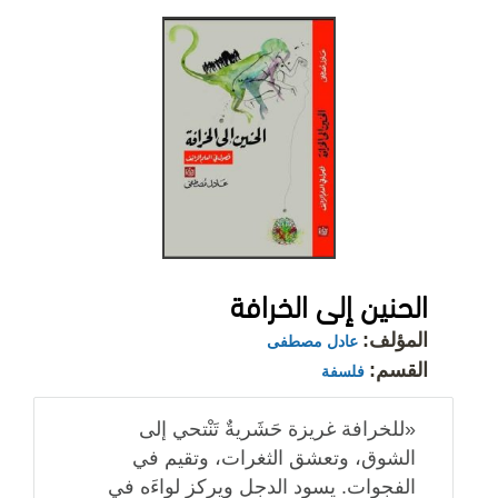
الحنين إلى الخرافة
المؤلف:
عادل مصطفى
القسم:
فلسفة
«للخرافة غريزة حَشَريةٌ تَنْتحي إلى
الشوق، وتعشق الثغرات، وتقيم في
الفجوات. يسود الدجل ويركز لواءَه في