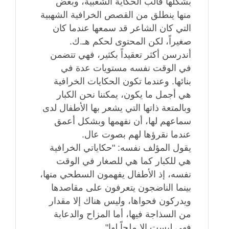
بشكلها قالب الحكاية الشعبية، وبعض
منها ينطلق من القصص الخرافية الشهبية
التي كان الشاعر قد سمعها عندما كان
صغيراً، لكن المحتوى لحكم هـ.ك.
أندرسن أكثر تعقيداً بكثير، فهي تتضمن
في الوقت نفسه مستويات عدة في
بنائها. وعندما تكون الحكايات الخرافية
هي أجمل ما يكون، يمكننا نحن الكبار
وبالمتعة ذاتها التي يشعر بها الأطفال لدى
سماعهم لها، أن نفهمها وبشكل أعمق
عندما نقرؤها لهم بصوت عال.
يقول المؤلف نفسه: "حكاياتي الخرافية
هي للكبار كما هي للصغار في الوقت
نفسه، إذ الأطفال يفهمون السطحي منها،
بينما الناضجون يتعرفون على مقاصدها
ويدركون فحواها، وليس هناك إلا مقدار
من السذاجة فيها، أما المزاح والدعابة
فهي ليست إلا ملحاً لها".