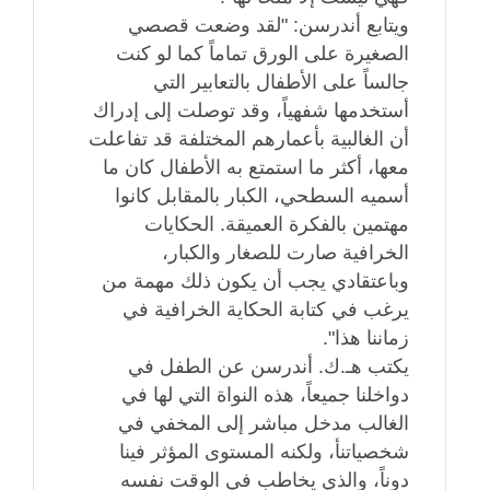
ويتابع أندرسن: "لقد وضعت قصصي
الصغيرة على الورق تماماً كما لو كنت
جالساً على الأطفال بالتعابير التي
أستخدمها شفهياً، وقد توصلت إلى إدراك
أن الغالبية بأعمارهم المختلفة قد تفاعلت
معها، أكثر ما استمتع به الأطفال كان ما
أسميه السطحي، الكبار بالمقابل كانوا
مهتمين بالفكرة العميقة. الحكايات
الخرافية صارت للصغار والكبار،
وباعتقادي يجب أن يكون ذلك مهمة من
يرغب في كتابة الحكاية الخرافية في
زماننا هذا".
يكتب هـ.ك. أندرسن عن الطفل في
دواخلنا جميعاً، هذه النواة التي لها في
الغالب مدخل مباشر إلى المخفي في
شخصياتنأ، ولكنه المستوى المؤثر فينا
دوناً، والذي يخاطب في الوقت نفسه